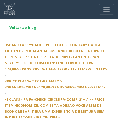
← Voltar ao blog
<SPAN CLASS='BADGE-PILL TEXT-SECONDARY BADGE-
LIGHT'>PREMIUM ANUAL</SPAN><BR><CENTER><PRICE-
ITEM STYLE='FONT-SIZE:14PX !IMPORTANT;'><SPAN
STYLE='TEXT-DECORATION: LINE-THROUGH;'>R$
178,80</SPAN> <B>5% OFF</B></PRICE-ITEM></CENTER>
•
<PRICE CLASS='TEXT-PRIMARY'>
<SPAN>R$</SPAN>170,00<SPAN>/ANO</SPAN></PRICE>
•
<I CLASS='FA FA-CHECK-CIRCLE FA-2X MR-2'></I> <PRICE-
ITEM>ECONOMIZE: COM ESTA ADESÃO VOCÊ ALÉM DE
ECONOMIZAR, TERÁ UMA EXPERIÊNCIA DE LEITURA SEM
INTERRUPÇÕES.</PRICE-ITEM>