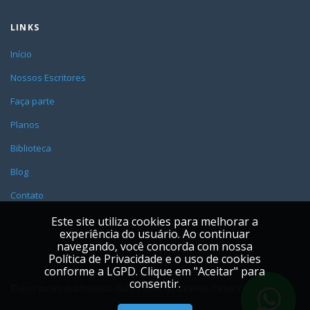
LINKS
Início
Nossos Escritores
Faça parte
Planos
Biblioteca
Blog
Contato
Este site utiliza cookies para melhorar a
experiência do usuário. Ao continuar
navegando, você concorda com nossa
Política de Privacidade e o uso de cookies
conforme a LGPD. Clique em "Aceitar" para
consentir.
© Escritores Autônomos
2026 Todos os Direitos Reservados.