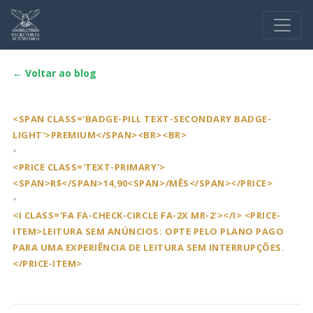
← Voltar ao blog
<SPAN CLASS='BADGE-PILL TEXT-SECONDARY BADGE-
LIGHT'>PREMIUM</SPAN><BR><BR>
•
<PRICE CLASS='TEXT-PRIMARY'>
<SPAN>R$</SPAN>14,90<SPAN>/MÊS</SPAN></PRICE>
•
<I CLASS='FA FA-CHECK-CIRCLE FA-2X MR-2'></I> <PRICE-
ITEM>LEITURA SEM ANÚNCIOS: OPTE PELO PLANO PAGO
PARA UMA EXPERIÊNCIA DE LEITURA SEM INTERRUPÇÕES.
</PRICE-ITEM>