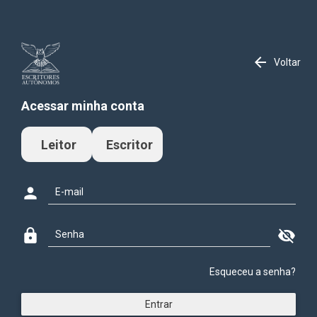
arrow_back
Voltar
Acessar minha conta
Leitor
Escritor
person
lock
visibility_off
Esqueceu a senha?
Entrar