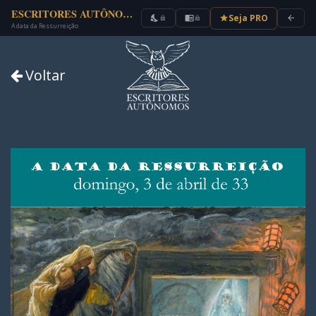
ESCRITORES AUTÔNOMOS
Seja PRO
nights_stay
chrome_reader_mode
star
arrow_back
lock
lock
A data da Ressurreição
Voltar