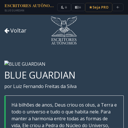
ESCRITORES AUTÔNOMOS
Seja PRO
nights_stay
chrome_reader_mode
star
arrow_back
lock
lock
BLUE GUARDIAN
Voltar
BLUE GUARDIAN
por Luiz Fernando Freitas da Silva
Há bilhões de anos, Deus criou os céus, a Terra e
todo o universo e tudo o que habita nele. Para
manter a harmonia entre todas as formas de
vida, Ele criou a Pedra do Núcleo do Universo,