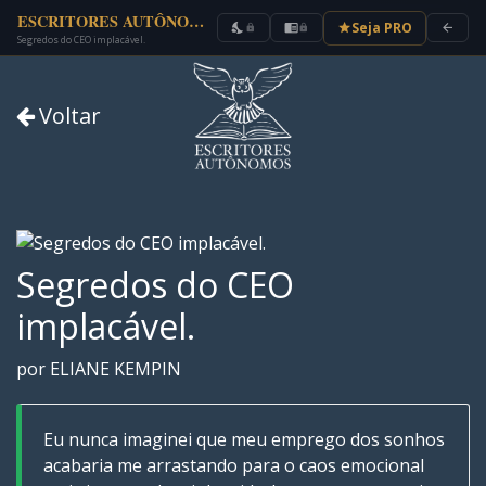
ESCRITORES AUTÔNOMOS
Seja PRO
nights_stay
chrome_reader_mode
star
arrow_back
lock
lock
Segredos do CEO implacável.
Voltar
Segredos do CEO
implacável.
por ELIANE KEMPIN
Eu nunca imaginei que meu emprego dos sonhos
acabaria me arrastando para o caos emocional