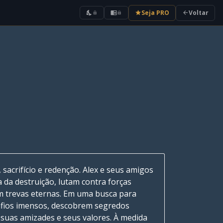
Seja PRO
Voltar
nights_stay
chrome_reader_mode
star
arrow_back
lock
lock
sacrifício e redenção. Alex e seus amigos
da destruição, lutam contra forças
 trevas eternas. Em uma busca para
safios imensos, descobrem segredos
suas amizades e seus valores. À medida