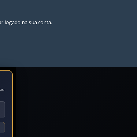
ar logado na sua conta.
 ou