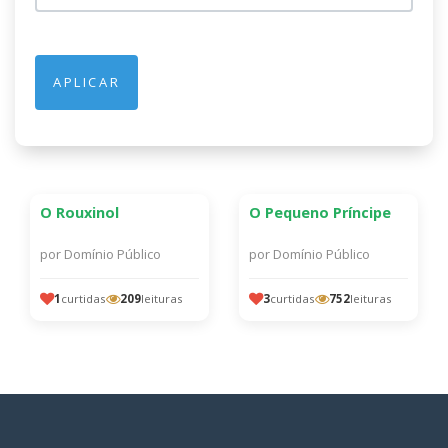
APLICAR
O Rouxinol
O Pequeno Príncipe
INFANTIL
INFANTIL
ESCRITORES AUTÔNOMOS
ESCRITORES AUTÔNOMOS
por Domínio Público
por Domínio Público
O ROUXINOL
O PEQUENO
Domínio Público
Domínio Público
PRÍNCIPE
1
curtidas
209
leituras
3
curtidas
752
leituras